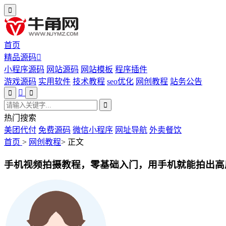
首页
精品源码
小程序源码
网站源码
网站模板
程序插件
游戏源码
实用软件
技术教程
seo优化
网创教程
站务公告
热门搜索
美团代付
免费源码
微信小程序
网址导航
外卖餐饮
首页
>
网创教程
>
正文
手机视频拍摄教程，零基础入门，用手机就能拍出高