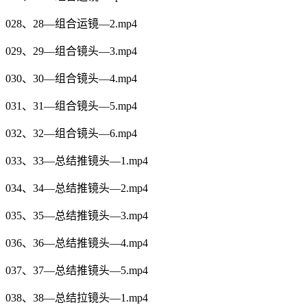
028、28—组合运镜—2.mp4
029、29—组合镜头—3.mp4
030、30—组合镜头—4.mp4
031、31—组合镜头—5.mp4
032、32—组合镜头—6.mp4
033、33—总结推镜头—1.mp4
034、34—总结推镜头—2.mp4
035、35—总结推镜头—3.mp4
036、36—总结推镜头—4.mp4
037、37—总结推镜头—5.mp4
038、38—总结拉镜头—1.mp4