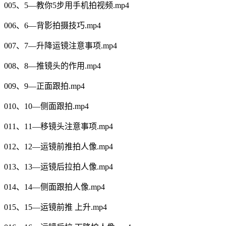
005、5—教你5步用手机拍视频.mp4
006、6—背影拍摄技巧.mp4
007、7—升降运镜注意事项.mp4
008、8—推镜头的作用.mp4
009、9—正面跟拍.mp4
010、10—侧面跟拍.mp4
011、11—移镜头注意事项.mp4
012、12—运镜前推拍人像.mp4
013、13—运镜后拉拍人像.mp4
014、14—侧面跟拍人像.mp4
015、15—运镜前推 上升.mp4