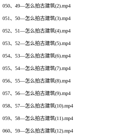
050、49—怎么拍古建筑(2).mp4
051、50—怎么拍古建筑(3).mp4
052、51—怎么拍古建筑(4).mp4
053、52—怎么拍古建筑(5).mp4
054、53—怎么拍古建筑(6).mp4
055、54—怎么拍古建筑(7).mp4
056、55—怎么拍古建筑(8).mp4
057、56—怎么拍古建筑(9).mp4
058、57—怎么拍古建筑(10).mp4
059、58—怎么拍古建筑(11).mp4
060、59—怎么拍古建筑(12).mp4