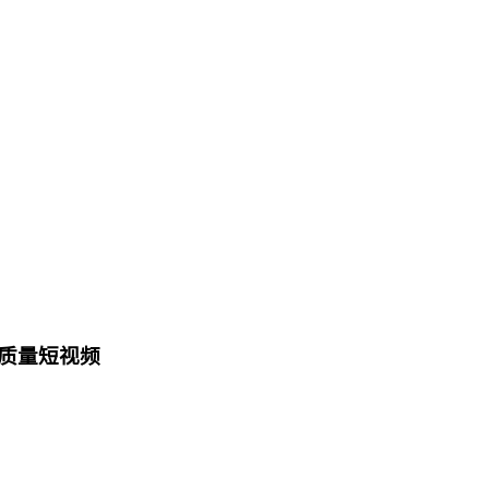
质量短视频