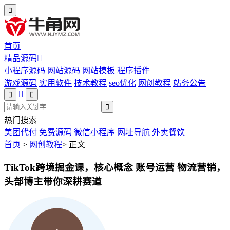
首页
精品源码
小程序源码
网站源码
网站模板
程序插件
游戏源码
实用软件
技术教程
seo优化
网创教程
站务公告
热门搜索
美团代付
免费源码
微信小程序
网址导航
外卖餐饮
首页
>
网创教程
>
正文
TikTok跨境掘金课，核心概念 账号运营 物流营销，
头部博主带你深耕赛道