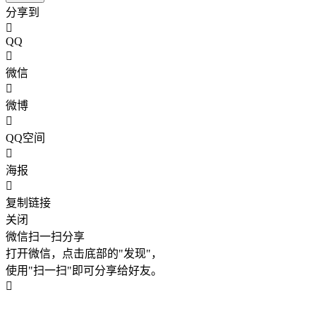
分享到
QQ
微信
微博
QQ空间
海报
复制链接
关闭
微信扫一扫分享
打开微信，点击底部的"发现"，
使用"扫一扫"即可分享给好友。