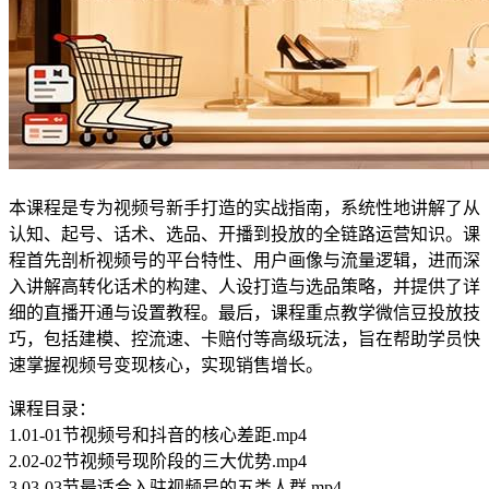
本课程是专为视频号新手打造的实战指南，系统性地讲解了从
认知、起号、话术、选品、开播到投放的全链路运营知识。课
程首先剖析视频号的平台特性、用户画像与流量逻辑，进而深
入讲解高转化话术的构建、人设打造与选品策略，并提供了详
细的直播开通与设置教程。最后，课程重点教学微信豆投放技
巧，包括建模、控流速、卡赔付等高级玩法，旨在帮助学员快
速掌握视频号变现核心，实现销售增长。
课程目录：
1.01-01节视频号和抖音的核心差距.mp4
2.02-02节视频号现阶段的三大优势.mp4
3.03-03节最适合入驻视频号的五类人群.mp4