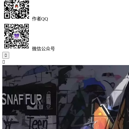
作者QQ
微信公众号