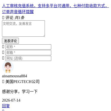
人工审核充值系统，支持多平台可通用，七种付款收款方式，
订单声音循环提醒
评论
共1条
发表评论
aissamoussa884
美国PEGTECH公司
感谢分享，学习一下
2026-07-14
回复