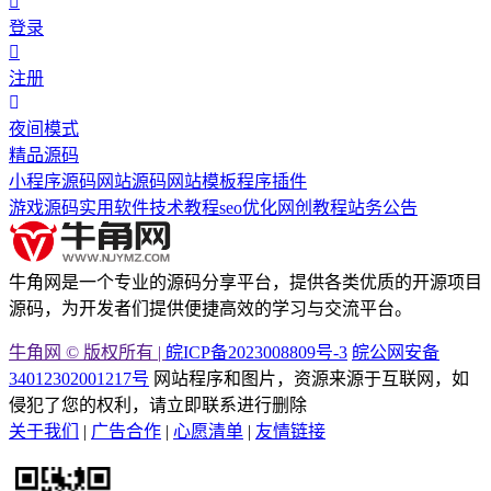
登录
注册
夜间模式
精品源码
小程序源码
网站源码
网站模板
程序插件
游戏源码
实用软件
技术教程
seo优化
网创教程
站务公告
牛角网是一个专业的源码分享平台，提供各类优质的开源项目
源码，为开发者们提供便捷高效的学习与交流平台。
牛角网 © 版权所有 |
皖ICP备2023008809号-3
皖公网安备
34012302001217号
网站程序和图片，资源来源于互联网，如
侵犯了您的权利，请立即联系进行删除
关于我们
|
广告合作
|
心愿清单
|
友情链接