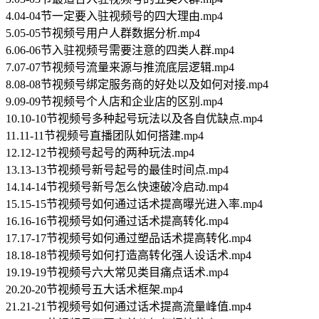
4.04-04节一定要入驻视频号的四大理由.mp4
5.05-05节视频号用户人群数据分析.mp4
6.06-06节入驻视频号需要注意的四类人群.mp4
7.07-07节视频号流量来源与推流底层逻辑.mp4
8.08-08节视频号绑定服务商的好处以及如何对接.mp4
9.09-09节视频号个人店和企业店的区别.mp4
10.10-10节视频号多种起号玩法以及各自优缺点.mp4
11.11-11节视频号直播团队如何搭建.mp4
12.12-12节视频号起号的两种玩法.mp4
13.13-13节视频号新号起号的最佳时间点.mp4
14.14-14节视频号新号怎么快速破冷启动.mp4
15.15-15节视频号如何通过话术提高曝光进入率.mp4
16.16-16节视频号如何通过话术提高转化.mp4
17.17-17节视频号如何通过塑品话术提高转化.mp4
18.18-18节视频号如何打造高转化强人设话术.mp4
19.19-19节视频号六大常见类目痛点话术.mp4
20.20-20节视频号五大话术框架.mp4
21.21-21节视频号如何通过话术提高流量峰值.mp4