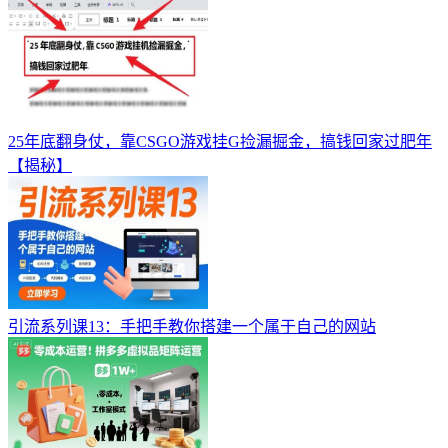
25年底翻身仗，靠CSGO游戏挂G捡漏掘金，搞钱回家过肥年
【揭秘】
引流系列课13：手把手教你搭建一个属于自己的网站