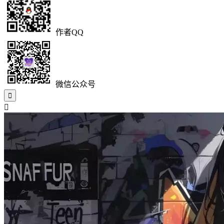
作者QQ
微信公众号