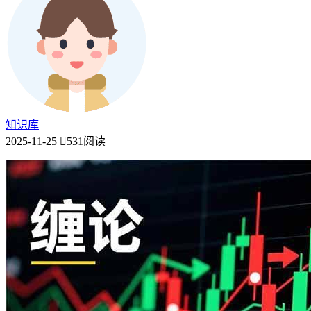
知识库
2025-11-25
531阅读