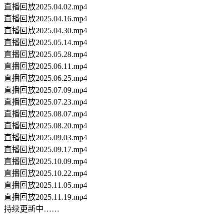
直播回放2025.04.02.mp4
直播回放2025.04.16.mp4
直播回放2025.04.30.mp4
直播回放2025.05.14.mp4
直播回放2025.05.28.mp4
直播回放2025.06.11.mp4
直播回放2025.06.25.mp4
直播回放2025.07.09.mp4
直播回放2025.07.23.mp4
直播回放2025.08.07.mp4
直播回放2025.08.20.mp4
直播回放2025.09.03.mp4
直播回放2025.09.17.mp4
直播回放2025.10.09.mp4
直播回放2025.10.22.mp4
直播回放2025.11.05.mp4
直播回放2025.11.19.mp4
持续更新中……