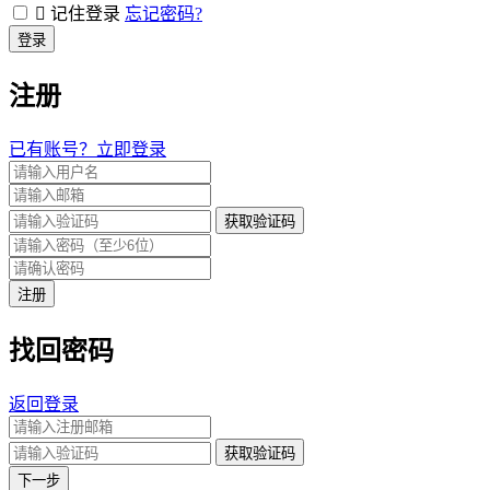
记住登录
忘记密码?
登录
注册
已有账号？立即登录
获取验证码
注册
找回密码
返回登录
获取验证码
下一步