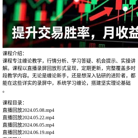
课程介绍：
课程专注缠论教学，行情分析、学习答疑、机会提示、实操讲
解。课程以直播录屏回放形式呈现，定期更新，完整覆盖多时
段教学内容。无论是缠论新手，还是想深入钻研的进阶者，都
能在这些详实的录屏中，系统学习缠论，搭建坚实理论基础
。
课程目录：
直播回放2024.05.08.mp4
直播回放2024.05.22.mp4
直播回放2024.06.05.mp4
直播回放2024.06.19.mp4