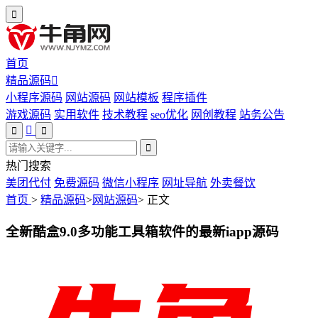
首页
精品源码
小程序源码
网站源码
网站模板
程序插件
游戏源码
实用软件
技术教程
seo优化
网创教程
站务公告
热门搜索
美团代付
免费源码
微信小程序
网址导航
外卖餐饮
首页
>
精品源码
>
网站源码
>
正文
全新酷盒9.0多功能工具箱软件的最新iapp源码