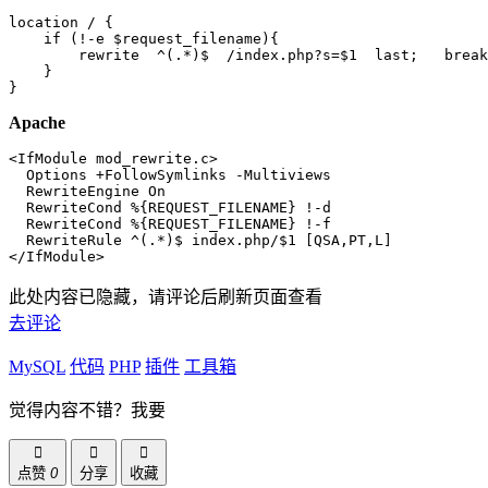
location / {

    if (!-e $request_filename){

        rewrite  ^(.*)$  /index.php?s=$1  last;   break
    }

}
Apache
<IfModule mod_rewrite.c>

  Options +FollowSymlinks -Multiviews

  RewriteEngine On

  RewriteCond %{REQUEST_FILENAME} !-d

  RewriteCond %{REQUEST_FILENAME} !-f

  RewriteRule ^(.*)$ index.php/$1 [QSA,PT,L]

</IfModule>
此处内容已隐藏，请评论后刷新页面查看
去评论
MySQL
代码
PHP
插件
工具箱
觉得内容不错？我要
点赞
0
分享
收藏