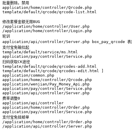
批量删除。禁用

application/home/controller/Qrcode.php

template/default/qrcode/qrcode-list.html

修改套餐金额无限BUG

/application/home/controller/User.php 

/application/home/controller/Login.php 

轮训

application/api/controller/Server.php box_pay_qrcode
支付宝免输拉起

template/default/service/ms.html 

application/pay/controller/Service.php

扫码获取CK途径

template/default/qrcode/qrcodes-add.html 

template/default/qrcode/qrcodes-edit.html ]

application/common.php  

application/home/controller/Qrcode.php

application/wenjian/Pay_Money_Api.php

application/pay/controller/Service.php

application/api/controller/Server.php

费率调整0

application/api/controller

application/home/controller/Order.php 

application/pay/controller/Service.php  

支付宝免挂掉单

/application/home/controller/Order.php

/application/api/controller/Server.php
