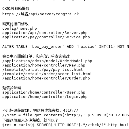
CK掉线邮箱提醒

https://域名/api/server/tongzhi_ck

码支付接口修改

config/home.php

application/api/controller/Server.php

application/pay/controller/Service.php

ALTER TABLE `box_pay_order` ADD `huidiao` INT(11) NOT 
会员中心删除订单，和充值订单查询修改

/application/admin/model/OrderModel.php

/application/home/controller/Pay.php 

/template/default/pay/pay-list.html

/template/default/order/order-list.html

/application/home/controller/Order.php

短信验证码

application/home/controller/User.php 

application/home/controller/Login.php

不出扫码获取CK，把这段注释去掉，451行//

//$ret = file_get_contents('http://'.$_SERVER['HTTP_HOS
下面这段原来的注释掉，就可以了

$ret = curls($_SERVER['HTTP_HOST']."/zfbck/?".http_buil