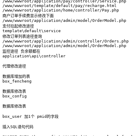
/www/wwwroot/application/pay/controller/Service.php 

/www/wwwroot/template/default/pay/recharge.html 

/www/wwwroot/application/home/controller/Pay.php

商户订单手续费显示修改下面

/www/wwwroot/application/admin/model/OrderModel.php

支付拉起修改途径

template\default\service

修改订单列表途径查询

/www/wwwroot/application/admin/controller/Orders.php

/www/wwwroot/application/admin/model/OrderModel.php    
监控途径 负余额都在

application\api\controller

代理修改途径

数据库增加的表

box_fencheng

数据库修改表

box_config

数据库修改表

box_user 加1个 pmid的字段

插入SQL语句代码
