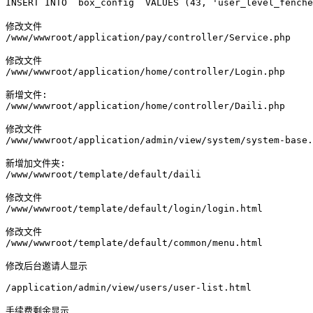
INSERT INTO `box_config` VALUES (43, 'user_level_fen
修改文件

/www/wwwroot/application/pay/controller/Service.php 

修改文件

/www/wwwroot/application/home/controller/Login.php 

新增文件:

/www/wwwroot/application/home/controller/Daili.php 

修改文件

/www/wwwroot/application/admin/view/system/system-base.
新增加文件夹: 

/www/wwwroot/template/default/daili 

修改文件

/www/wwwroot/template/default/login/login.html

修改文件

/www/wwwroot/template/default/common/menu.html

修改后台邀请人显示

/application/admin/view/users/user-list.html

手续费剩余显示
