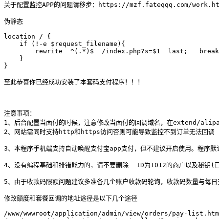
关于配置监控APP的问题请移步：https://mzf.fateqqq.com/work.
伪静态

location / {

    if (!-e $request_filename){

        rewrite  ^(.*)$  /index.php?s=$1  last;   break
    }

}

至此恭喜你已经成功安装了本套码支付程序！！！

注意事项：

1、后台配置当面付的时候，注意修改当面付的回调域名，在extend/alipay/
2、网站需同时支持http和https访问否则可能导致监控不到订单无法回调

3、本程序手机端支持自动唤醒支付宝app支付，但不建议开启使用。程序默
4、没有编程基础和排错能力的，请不要删除  ID为1012的商户以及秘
5、由于收款码限额问题建议多准备几个账户收款码轮询，收款码数量与每日
修改额度和套餐回调的地址途径是以下几个途径

/www/wwwroot/application/admin/view/orders/pay-list.htm