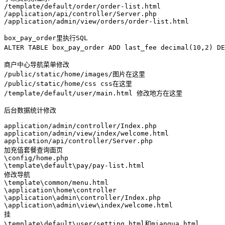
/template/default/order/order-list.html

/application/api/controller/Server.php

/application/admin/view/orders/order-list.html

box_pay_order里执行SQL

ALTER TABLE box_pay_order ADD last_fee decimal(10,2)
商户中心导航菜单修改

/public/static/home/images/图片在这里

/public/static/home/css css在这里

/template/default/user/main.html 修改地方在这里

后台数据统计修改

application/admin/controller/Index.php

application/admin/view/index/welcome.html

application/api/controller/Server.php

加充值套餐查询面页

\config/home.php

\template\default\pay/pay-list.html

修改导航

\template\common/menu.html

\application\home\controller

\application\admin\controller/Index.php

\application\admin\view\index/welcome.html

挂

\template\default\user/setting.html和miangua.html
