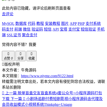
此处内容已隐藏，请评论后刷新页面查看
去评论
MySQL
数据库
代码
教程
安装教程
图片
APP
PHP
支付系统
码支付
前端
微信
验证码
短信
API
宝塔
支付宝
短信验证
手机
端
SSL证书
聚合支付
觉得内容不错？我要
点赞
0
分享
收藏
版权声明
本文作者：牛角源码
本文链接：
https://www.njymz.com/9122.html
转载需注明文章出处，若本文内容有侵犯到您合法权益，请联
系站长删除
上一篇
脱单盲盒交友盲盒系统4套公众号+小程序源码打包
下载
下一篇
小剧场追剧付费短剧影视小程序源码含代理及
会员收益模式小视频系统Thinkphp+Uniapp