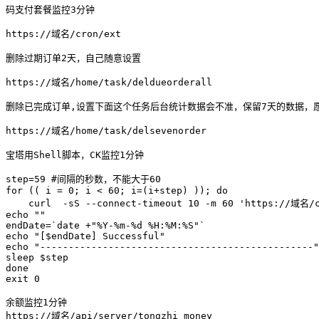
码支付套餐监控3分钟

https://域名/cron/ext

删除过期订单2天，自己随意设置

https://域名/home/task/deldueorderall

删除已完成订单,设置下面这个任务后台统计数据会不准，保留7天的数据，愿
https://域名/home/task/delsevenorder

宝塔用Shell脚本，CK监控1分钟

step=59 #间隔的秒数，不能大于60      

for (( i = 0; i < 60; i=(i+step) )); do    

    curl  -sS --connect-timeout 10 -m 60 'https://域
echo "" 

endDate=`date +"%Y-%m-%d %H:%M:%S"`    

echo "[$endDate] Successful"    

echo "------------------------------------------------"
sleep $step    

done    

exit 0

余额监控1分钟

https://域名/api/server/tongzhi_money
