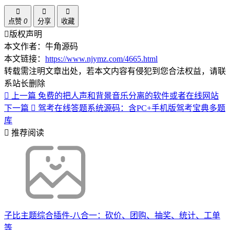
点赞
0
分享
收藏
版权声明
本文作者：牛角源码
本文链接：
https://www.njymz.com/4665.html
转载需注明文章出处，若本文内容有侵犯到您合法权益，请联
系站长删除
上一篇
免费的把人声和背景音乐分离的软件或者在线网站
下一篇
驾考在线答题系统源码：含PC+手机版驾考宝典多题
库
推荐阅读
子比主题综合插件-八合一：砍价、团购、抽奖、统计、工单
等