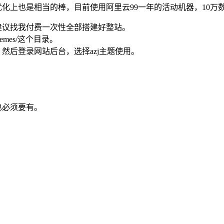
题。性能优化上也是相当的棒，目前使用阿里云99一年的活动机器，10
的，建议找我付费一次性全部搭建好整站。
hemes/这个目录。
m。然后登录网站后台，选择azj主题使用。
也必须要有。