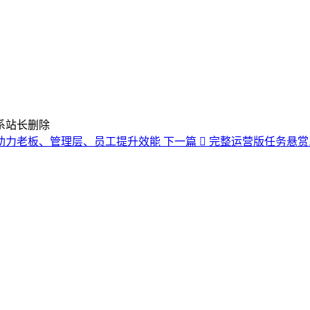
系站长删除
维度助力老板、管理层、员工提升效能
下一篇
完整运营版任务悬赏系