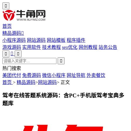
首页
精品源码
小程序源码
网站源码
网站模板
程序插件
游戏源码
实用软件
技术教程
seo优化
网创教程
站务公告
热门搜索
美团代付
免费源码
微信小程序
网址导航
外卖餐饮
首页
>
精品源码
>
网站源码
>
正文
驾考在线答题系统源码：含PC+手机版驾考宝典多
题库