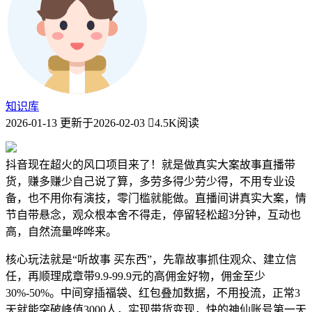
知识库
2026-01-13
更新于2026-02-03
4.5K阅读
抖音现在超火的风口项目来了！就是做真实大案故事直播带
货，赚多赚少自己说了算，多劳多得少劳少得，不用专业设
备，也不用你有演技，零门槛就能做。直播间讲真实大案，情
节自带悬念，观众根本舍不得走，停留轻松超3分钟，互动也
高，自然流量哗哗来。
核心玩法就是“听故事 买东西”，先靠故事抓住观众、建立信
任，再顺理成章带9.9-99.9元的高佣金好物，佣金至少
30%-50%。中间穿插福袋、红包叠加数据，不用投流，正常3
天就能突破峰值3000人，实现带货变现，快的神仙账号第一天