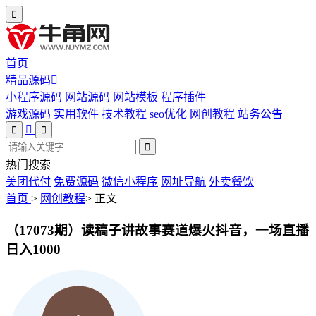
首页
精品源码
小程序源码
网站源码
网站模板
程序插件
游戏源码
实用软件
技术教程
seo优化
网创教程
站务公告
热门搜索
美团代付
免费源码
微信小程序
网址导航
外卖餐饮
首页
>
网创教程
>
正文
（17073期）读稿子讲故事赛道爆火抖音，一场直播
日入1000