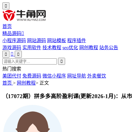
首页
精品源码
小程序源码
网站源码
网站模板
程序插件
游戏源码
实用软件
技术教程
seo优化
网创教程
站务公告
热门搜索
美团代付
免费源码
微信小程序
网址导航
外卖餐饮
首页
>
网创教程
>
正文
（17072期）拼多多高阶盈利课(更新2026-1月