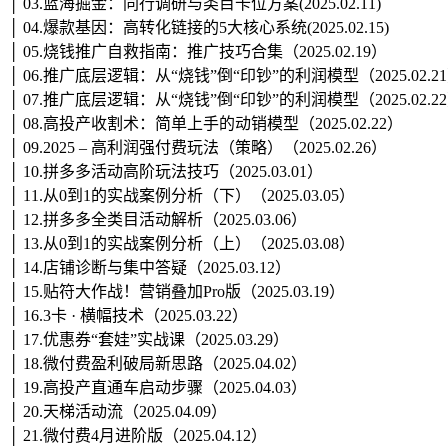
│ 03.蓝海掘金：同行调研与类目卡位方案(2025.02.11)
│ 04.爆款基因：高转化链接的5大核心系统(2025.02.15)
│ 05.烧钱推广自救指南：推广技巧合集（2025.02.19）
│ 06.推广底层逻辑：从“烧钱”倒“印钞”的利润模型（2025.02.2
│ 07.推广底层逻辑：从“烧钱”倒“印钞”的利润模型（2025.02.2
│ 08.高投产收割术：简单上手的动销模型（2025.02.22）
│ 09.2025 – 高利润强付费玩法（策略）（2025.02.26）
│ 10.拼多多活动高阶玩法技巧（2025.03.01）
│ 11.从0到1的实战案例分析（下）（2025.03.05）
│ 12.拼多多全类目活动解析（2025.03.06）
│ 13.从0到1的实战案例分析（上）（2025.03.08）
│ 14.店铺诊断与集中答疑（2025.03.12）
│ 15.贴符大作战！营销叠加Pro版（2025.03.19）
│ 16.3卡 · 横幅技术（2025.03.22）
│ 17.优惠券“套娃”实战课（2025.03.29）
│ 18.微付费盈利破局新思路（2025.04.02）
│ 19.高投产直通车启动步骤（2025.04.03）
│ 20.天梯活动流（2025.04.09）
│ 21.微付费4月进阶版（2025.04.12）