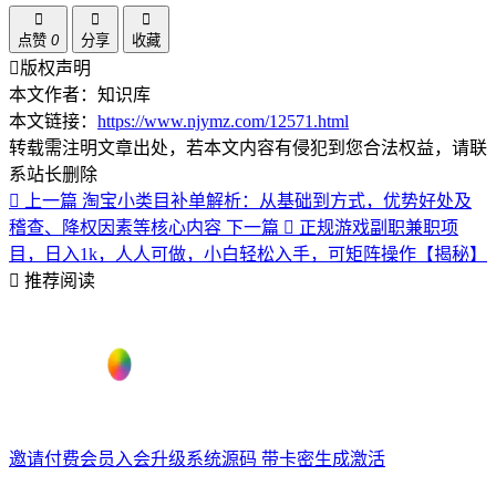
点赞
0
分享
收藏
版权声明
本文作者：知识库
本文链接：
https://www.njymz.com/12571.html
转载需注明文章出处，若本文内容有侵犯到您合法权益，请联
系站长删除
上一篇
淘宝小类目补单解析：从基础到方式，优势好处及
稽查、降权因素等核心内容
下一篇
正规游戏副职兼职项
目，日入1k，人人可做，小白轻松入手，可矩阵操作【揭秘】
推荐阅读
邀请付费会员入会升级系统源码 带卡密生成激活