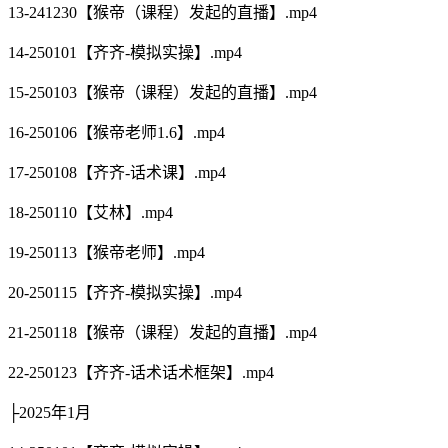
13-241230【猴帝（课程）发起的直播】.mp4
14-250101【齐齐-模拟实操】.mp4
15-250103【猴帝（课程）发起的直播】.mp4
16-250106【猴帝老师1.6】.mp4
17-250108【齐齐-话术课】.mp4
18-250110【艾林】.mp4
19-250113【猴帝老师】.mp4
20-250115【齐齐-模拟实操】.mp4
21-250118【猴帝（课程）发起的直播】.mp4
22-250123【齐齐-话术话术框架】.mp4
├2025年1月