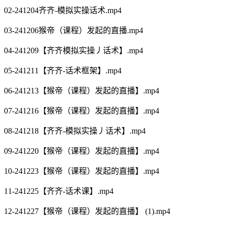
02-241204齐齐-模拟实操话术.mp4
03-241206猴帝（课程）发起的直播.mp4
04-241209【齐齐模拟实操丿话术】.mp4
05-241211【齐齐-话术框架】.mp4
06-241213【猴帝（课程）发起的直播】.mp4
07-241216【猴帝（课程）发起的直播】.mp4
08-241218【齐齐-模拟实操丿话术】.mp4
09-241220【猴帝（课程）发起的直播】.mp4
10-241223【猴帝（课程）发起的直播】.mp4
11-241225【齐齐-话术课】.mp4
12-241227【猴帝（课程）发起的直播】 (1).mp4