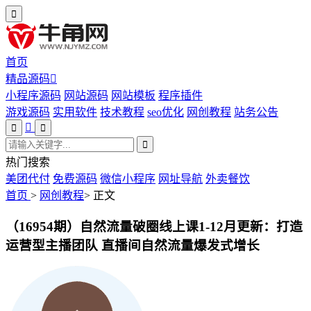
首页
精品源码
小程序源码
网站源码
网站模板
程序插件
游戏源码
实用软件
技术教程
seo优化
网创教程
站务公告
热门搜索
美团代付
免费源码
微信小程序
网址导航
外卖餐饮
首页
>
网创教程
>
正文
（16954期）自然流量破圈线上课1-12月更新：打造
运营型主播团队 直播间自然流量爆发式增长