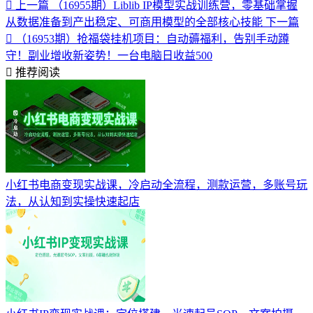
上一篇
（16955期）Liblib IP模型实战训练营，零基础掌握
从数据准备到产出稳定、可商用模型的全部核心技能
下一篇
（16953期）抢福袋挂机项目：自动薅福利，告别手动蹲
守！副业增收新姿势！一台电脑日收益500
推荐阅读
小红书电商变现实战课，冷启动全流程，测款运营，多账号玩
法，从认知到实操快速起店