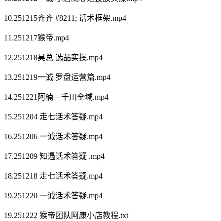
10.251215齐齐 #8211; 话术框架.mp4
11.251217猴帝.mp4
12.251218昊总 选品实操.mp4
13.251219一诚 罗盘运营篇.mp4
14.251221阿楠—千川全域.mp4
15.251204 走七话术答疑.mp4
16.251206 一诚话术答疑.mp4
17.251209 知遇话术答疑 .mp4
18.251218 走七话术答疑.mp4
19.251220 一诚话术答疑.mp4
19.251222 猴帝团队阿康小店教程.txt