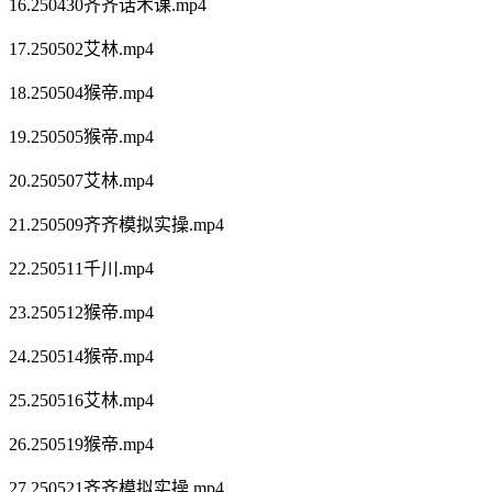
16.250430齐齐话术课.mp4
17.250502艾林.mp4
18.250504猴帝.mp4
19.250505猴帝.mp4
20.250507艾林.mp4
21.250509齐齐模拟实操.mp4
22.250511千川.mp4
23.250512猴帝.mp4
24.250514猴帝.mp4
25.250516艾林.mp4
26.250519猴帝.mp4
27.250521齐齐模拟实操.mp4