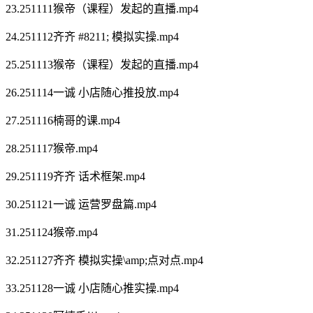
23.251111猴帝（课程）发起的直播.mp4
24.251112齐齐 #8211; 模拟实操.mp4
25.251113猴帝（课程）发起的直播.mp4
26.251114一诚 小店随心推投放.mp4
27.251116楠哥的课.mp4
28.251117猴帝.mp4
29.251119齐齐 话术框架.mp4
30.251121一诚 运营罗盘篇.mp4
31.251124猴帝.mp4
32.251127齐齐 模拟实操\amp;点对点.mp4
33.251128一诚 小店随心推实操.mp4