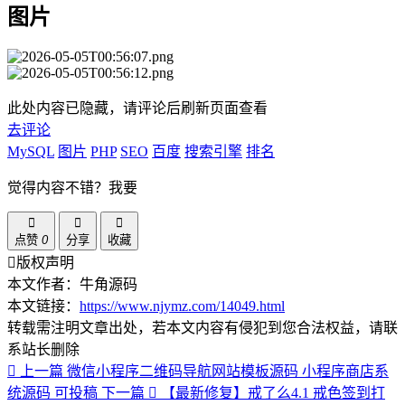
图片
此处内容已隐藏，请评论后刷新页面查看
去评论
MySQL
图片
PHP
SEO
百度
搜索引擎
排名
觉得内容不错？我要
点赞
0
分享
收藏
版权声明
本文作者：牛角源码
本文链接：
https://www.njymz.com/14049.html
转载需注明文章出处，若本文内容有侵犯到您合法权益，请联
系站长删除
上一篇
微信小程序二维码导航网站模板源码 小程序商店系
统源码 可投稿
下一篇
【最新修复】戒了么4.1 戒色签到打