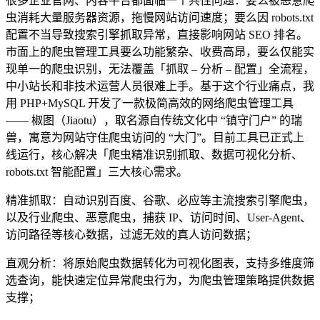
很多企业官网、内容平台都面临一个共性问题：要么被恶意爬
虫消耗大量服务器资源，拖慢网站访问速度；要么因 robots.txt
配置不当导致搜索引擎抓取异常，直接影响网站 SEO 排名。
市面上的爬虫管理工具要么功能繁杂、收费高昂，要么仅能实
现单一的爬虫识别，无法覆盖「抓取 – 分析 – 配置」全流程，
中小站长和非技术运营人员很难上手。基于这个行业痛点，我
用 PHP+MySQL 开发了一款极简高效的网络爬虫管理工具
—— 椒图（Jiaotu），取名源自传统文化中 “镇守门户” 的瑞
兽，寓意为网站守住爬虫访问的 “大门”。目前工具已正式上
线运行，核心解决「爬虫精准识别抓取、数据可视化分析、
robots.txt 智能配置」三大核心需求。
精准抓取：自动识别百度、谷歌、必应等主流搜索引擎爬虫，
以及行业爬虫、恶意爬虫，捕获 IP、访问时间、User-Agent、
访问路径等核心数据，过滤无效的真人访问数据；
直观分析：将原始爬虫数据转化为可视化图表，支持多维度筛
选查询，能快速定位异常爬虫行为，为爬虫管理策略提供数据
支撑；