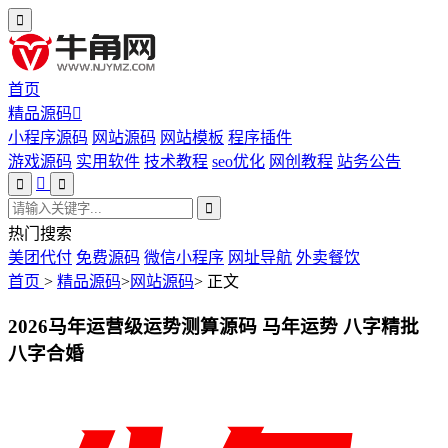
首页
精品源码
小程序源码
网站源码
网站模板
程序插件
游戏源码
实用软件
技术教程
seo优化
网创教程
站务公告
热门搜索
美团代付
免费源码
微信小程序
网址导航
外卖餐饮
首页
>
精品源码
>
网站源码
>
正文
2026马年运营级运势测算源码 马年运势 八字精批
八字合婚