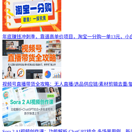
年底赚钱冲刺季，靠谱高单价项目，淘宝一分购一单13元，小
视频号直播带货全攻略：无人直播/选品供应链/素材剪辑去重/
Sora 2 AI视频创作课：功能解析 ChatGPT结合 多场景用例