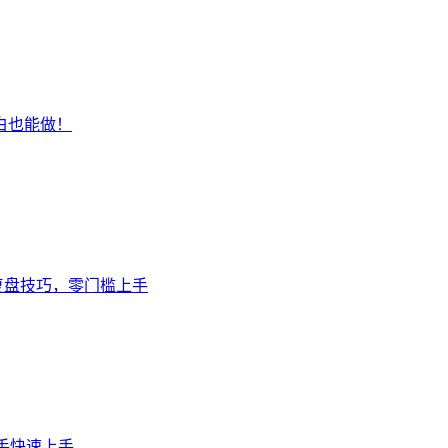
白也能做！
复盘技巧，零门槛上手
，新手快速上手