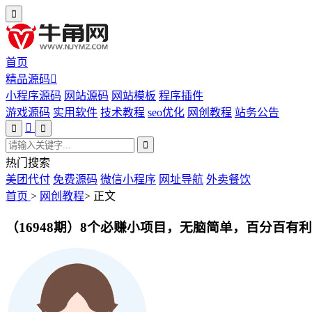
首页
精品源码
小程序源码
网站源码
网站模板
程序插件
游戏源码
实用软件
技术教程
seo优化
网创教程
站务公告
热门搜索
美团代付
免费源码
微信小程序
网址导航
外卖餐饮
首页
>
网创教程
>
正文
（16948期）8个必赚小项目，无脑简单，百分百有利