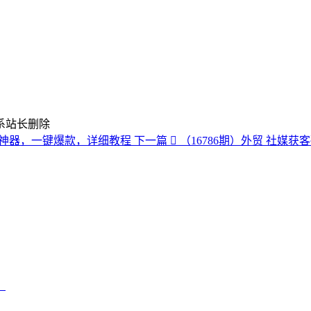
系站长删除
克隆神器，一键爆款，详细教程
下一篇
（16786期）外贸 社
）