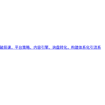
媒获客破局课，平台策略、内容引擎、询盘转化，构建体系化引流系