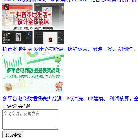
抖音本地生活 设计全技能课：店铺运营，剪映、PS、AI创作
多平台电商数据报表实战课：PQ清洗、PP建模、 利润核算，
评论
共1条
发表评论