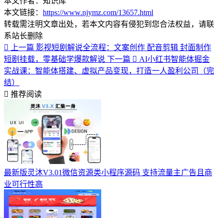
本文作者：知识库
本文链接：
https://www.njymz.com/13657.html
转载需注明文章出处，若本文内容有侵犯到您合法权益，请联
系站长删除
上一篇
影视短剧解说全流程：文案创作 配音剪辑 封面制作
短剧挂载，零基础学爆款解说
下一篇
AI小红书智能体掘金
实战课：智能体搭建、虚拟产品变现，打造一人盈利公司（完
结）
推荐阅读
最新版灵沐V3.01微信资源类小程序源码 支持流量主广告且商
业可行性高