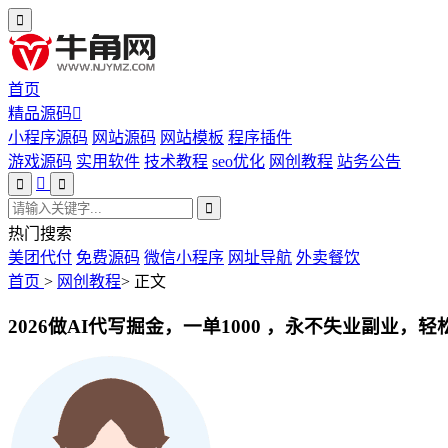
首页
精品源码
小程序源码
网站源码
网站模板
程序插件
游戏源码
实用软件
技术教程
seo优化
网创教程
站务公告
热门搜索
美团代付
免费源码
微信小程序
网址导航
外卖餐饮
首页
>
网创教程
>
正文
2026做AI代写掘金，一单1000 ，永不失业副业，