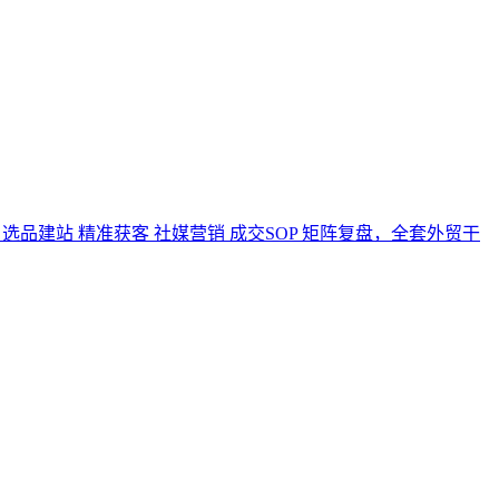
选品建站 精准获客 社媒营销 成交SOP 矩阵复盘，全套外贸干