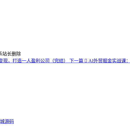
系站长删除
品变现，打造一人盈利公司（完结）
下一篇
AI外贸掘金实战课：
商城源码