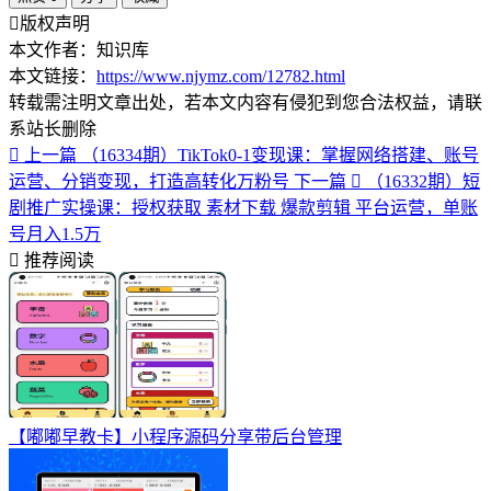
版权声明
本文作者：知识库
本文链接：
https://www.njymz.com/12782.html
转载需注明文章出处，若本文内容有侵犯到您合法权益，请联
系站长删除
上一篇
（16334期）TikTok0-1变现课：掌握网络搭建、账号
运营、分销变现，打造高转化万粉号
下一篇
（16332期）短
剧推广实操课：授权获取 素材下载 爆款剪辑 平台运营，单账
号月入1.5万
推荐阅读
【嘟嘟早教卡】小程序源码分享带后台管理