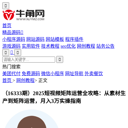
首页
精品源码
小程序源码
网站源码
网站模板
程序插件
游戏源码
实用软件
技术教程
seo优化
网创教程
站务公告
热门搜索
美团代付
免费源码
微信小程序
网址导航
外卖餐饮
首页
>
网创教程
>
正文
（16333期）2025短视频矩阵运营全攻略：从素材生
产到矩阵运营，月入3万实操指南