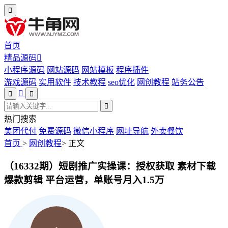
首页
精品源码
小程序源码
网站源码
网站模板
程序插件
游戏源码
实用软件
技术教程
seo优化
网创教程
站务公告
热门搜索
美团代付
免费源码
微信小程序
网址导航
外卖餐饮
首页
>
网创教程
>
正文
（16332期）短剧推广实操课：授权获取 素材下载
爆款剪辑 平台运营，单账号月入1.5万