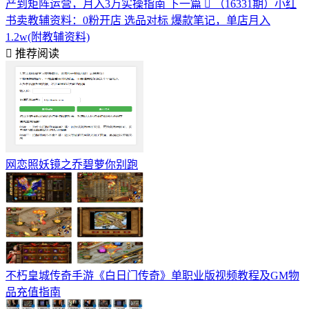
产到矩阵运营，月入3万实操指南
下一篇
（16331期）小红
书卖教辅资料：0粉开店 选品对标 爆款笔记，单店月入
1.2w(附教辅资料)
推荐阅读
网恋照妖镜之乔碧萝你别跑
不朽皇城传奇手游《白日门传奇》单职业版视频教程及GM物
品充值指南