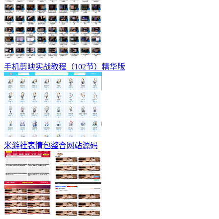
手机剪映实战教程（102节）精华版
米游社表情包整合网站源码