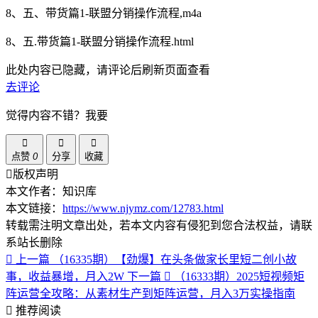
8、五、带货篇1-联盟分销操作流程,m4a
8、五.带货篇1-联盟分销操作流程.html
此处内容已隐藏，请评论后刷新页面查看
去评论
觉得内容不错？我要
点赞
0
分享
收藏
版权声明
本文作者：知识库
本文链接：
https://www.njymz.com/12783.html
转载需注明文章出处，若本文内容有侵犯到您合法权益，请联
系站长删除
上一篇
（16335期）【劲爆】在头条做家长里短二创小故
事，收益暴增，月入2W
下一篇
（16333期）2025短视频矩
阵运营全攻略：从素材生产到矩阵运营，月入3万实操指南
推荐阅读