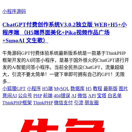
小程序源码
ChatGPT付费创作系统V3.0.2独立版 WEB+H5+小
程序端 （H5端界面美化+Pika视频作品广场
+SunoAI 文生歌）
牛角源码GPT付费体验系统最新版系统是一款基于ThinkPHP
框架开发的AI问答小程序，是基于国外很火的ChatGPT进行开
发的Ai智能问答小程序。当前全民热议ChatGPT，流量超级
大，引流不要太简单！一键下单即可拥有自己的GPT！无限
多...
小狐狸GPT
小程序
H5端
MySQL
数据库
H5
教程
最新版
图片
意间AI
公众号
PHP
前端
404错误
AI
微信
API
宝塔
白名单
ThinkPHP框架
ThinkPHP
微信支付
引流
朋友圈