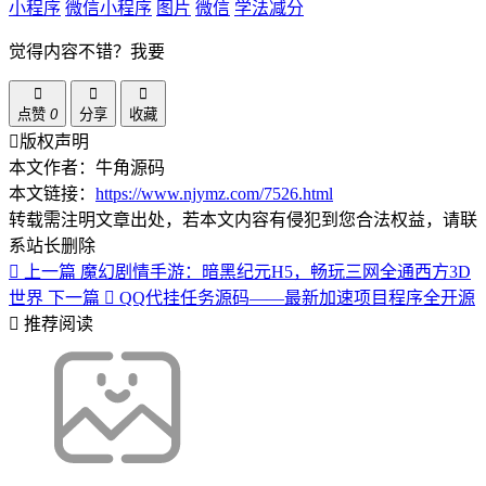
小程序
微信小程序
图片
微信
学法减分
觉得内容不错？我要
点赞
0
分享
收藏
版权声明
本文作者：牛角源码
本文链接：
https://www.njymz.com/7526.html
转载需注明文章出处，若本文内容有侵犯到您合法权益，请联
系站长删除
上一篇
魔幻剧情手游：暗黑纪元H5，畅玩三网全通西方3D
世界
下一篇
QQ代挂任务源码——最新加速项目程序全开源
推荐阅读