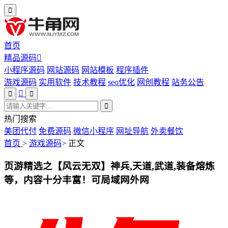
首页
精品源码
小程序源码
网站源码
网站模板
程序插件
游戏源码
实用软件
技术教程
seo优化
网创教程
站务公告
热门搜索
美团代付
免费源码
微信小程序
网址导航
外卖餐饮
首页
>
游戏源码
>
正文
页游精选之【风云无双】神兵,天道,武道,装备熔炼
等，内容十分丰富！可局域网外网