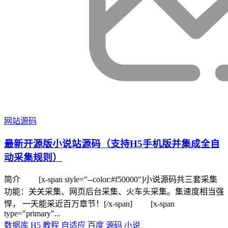
网站源码
最新开源版小说站源码（支持H5手机版并集成全自
动采集规则）
简介 [x-span style="--color:#f50000"]小说源码共三套采集
功能：关关采集、网页后台采集、火车头采集。集速度相当强
悍， 一天能采近百万章节！[/x-span] [x-span
type="primary"...
数据库
H5
教程
自适应
百度
源码
小说