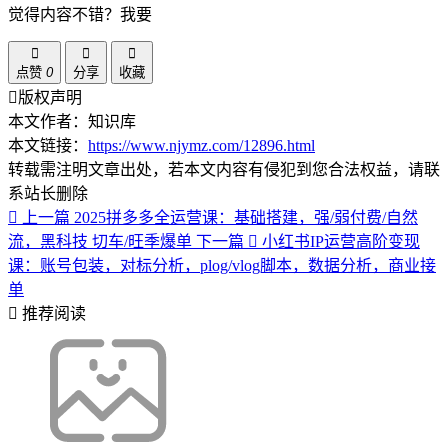
觉得内容不错？我要
点赞
0
分享
收藏
版权声明
本文作者：知识库
本文链接：
https://www.njymz.com/12896.html
转载需注明文章出处，若本文内容有侵犯到您合法权益，请联
系站长删除
上一篇
2025拼多多全运营课：基础搭建，强/弱付费/自然
流，黑科技 切车/旺季爆单
下一篇
小红书IP运营高阶变现
课：账号包装，对标分析，plog/vlog脚本，数据分析，商业接
单
推荐阅读