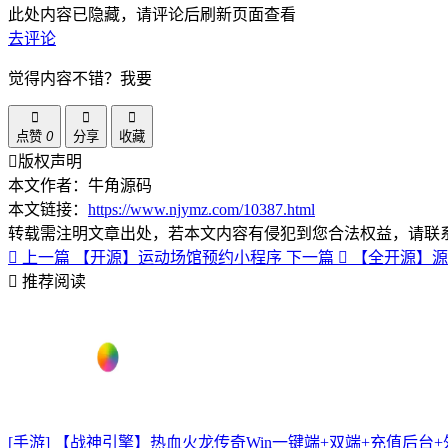
此处内容已隐藏，请评论后刷新页面查看
去评论
觉得内容不错？我要
点赞
0
分享
收藏
版权声明
本文作者：牛角源码
本文链接：
https://www.njymz.com/10387.html
转载需注明文章出处，若本文内容有侵犯到您合法权益，请联
上一篇
【开源】运动场馆预约小程序
下一篇
【全开源】源支
推荐阅读
[手游] 【战神引擎】热血火龙传奇Win一键端+双端+充值后台