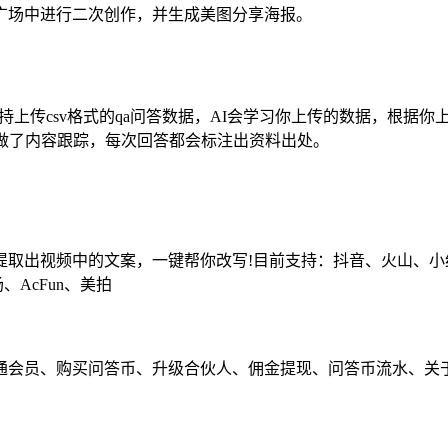
广场中进行二次创作，并生成美图分享海报。
还支持上传csv格式的qa问答数据，AI会学习你上传的数据，根
做了内容跟踪，每次回答都会标注出资料出处。
出视频中的文案，一键帮你改写!目前支持：抖音、火山、小红书、
AcFun、美拍
通会员、购买问答币、升级合伙人、佣金提现、问答币流水、关