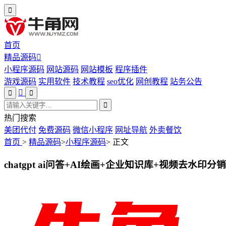
首页
精品源码
小程序源码
网站源码
网站模板
程序插件
游戏源码
实用软件
技术教程
seo优化
网创教程
站务公告
热门搜索
美团代付
免费源码
微信小程序
网址导航
外卖餐饮
首页
>
精品源码
>
小程序源码
>
正文
chatgpt ai问答+AI绘画+企业知识库+视频去水印分