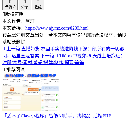
点赞
0
分享
收藏
版权声明
本文作者：阿珂
本文链接：
https://www.njymz.com/8280.html
转载需注明文章出处，若本文内容有侵犯到您合法权益，请联
系站长删除
上一篇
直播带货·操盘手实战进阶线下课：你所有的一切疑
问，这里全是答案
下一篇
TikTok中视频-30天线上陪跑班：
注册/养号/素材/剪辑/搭建/制作/提现/等等
推荐阅读
「丢不了Claw小程序」智能AI助手，找物品+后端PHP