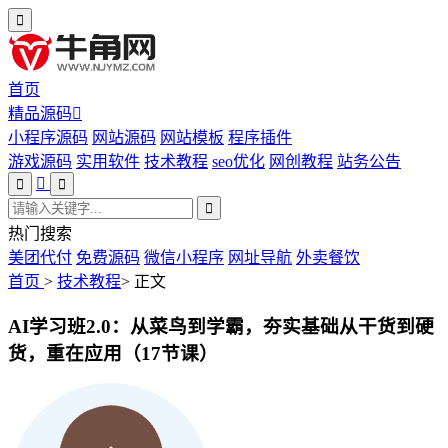
首页
精品源码
小程序源码
网站源码
网站模板
程序插件
游戏源码
实用软件
技术教程
seo优化
网创教程
站务公告
热门搜索
美团代付
免费源码
微信小程序
网址导航
外卖餐饮
首页
>
技术教程
>
正文
AI学习班2.0：从菜鸟到学霸，夯实基础从干货到硬
货，重在应用（17节课）