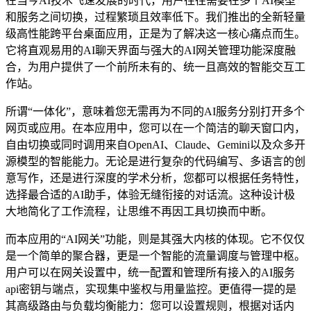
在当今AI技术飞速发展的时代，用户往往需要在多个AI模型
和服务之间切换，过程繁琐且效率低下。我们推出的全新轻量
级高性能跨平台桌面应用，正是为了解决这一核心痛点而生。
它将直观易用的AI聊天界面与强大的AI网关管理功能深度融
合，为用户提供了一个前所未有的、统一且高效的智能交互工
作站。
所谓“一体化”，意味着您无需再为不同的AI服务分别打开多个
网页或应用。在本应用中，您可以在一个简洁的聊天窗口内，
自由切换或同时调用来自OpenAI、Claude、Gemini以及众多开
源模型的智能能力。无论是进行复杂的代码编写、多语言的创
意写作，还是进行深度的学术分析，您都可以根据任务特性，
选择最合适的AI助手，体验无缝衔接的对话流。这种设计极
大地简化了工作流程，让思维不再因工具切换而中断。
而本应用的“AI网关”功能，则是其强大内核的体现。它不仅仅
是一个简单的聚合器，更是一个智能的流量调度与管理中枢。
用户可以在网关设置中，统一配置和管理所有接入的AI服务
api密钥与端点，实现集中鉴权与用量监控。更值得一提的是
其高级路由与负载均衡能力：您可以设置规则，根据对话内