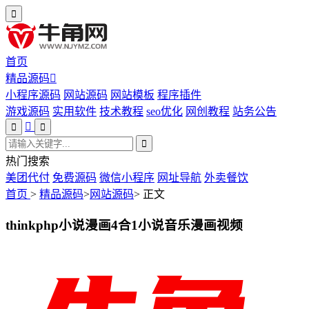
首页
精品源码
小程序源码
网站源码
网站模板
程序插件
游戏源码
实用软件
技术教程
seo优化
网创教程
站务公告
热门搜索
美团代付
免费源码
微信小程序
网址导航
外卖餐饮
首页
>
精品源码
>
网站源码
>
正文
thinkphp小说漫画4合1小说音乐漫画视频