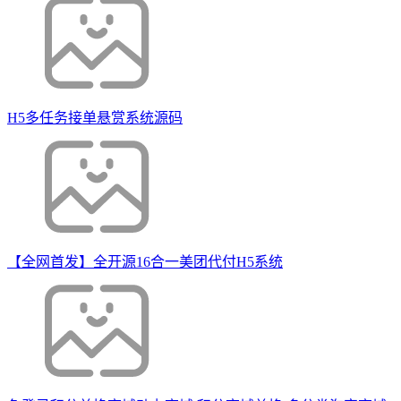
H5多任务接单悬赏系统源码
【全网首发】全开源16合一美团代付H5系统