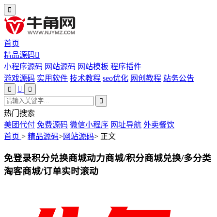
首页
精品源码
小程序源码
网站源码
网站模板
程序插件
游戏源码
实用软件
技术教程
seo优化
网创教程
站务公告
热门搜索
美团代付
免费源码
微信小程序
网址导航
外卖餐饮
首页
>
精品源码
>
网站源码
>
正文
免登录积分兑换商城动力商城/积分商城兑换/多分类
淘客商城/订单实时滚动