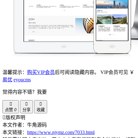
温馨提示：
购买VIP会员
后可阅读隐藏内容。
VIP会员可见
￥
易优
eyoucms
觉得内容不错？我要
点赞
0
分享
收藏
版权声明
本文作者：牛角源码
本文链接：
https://www.njymz.com/7033.html