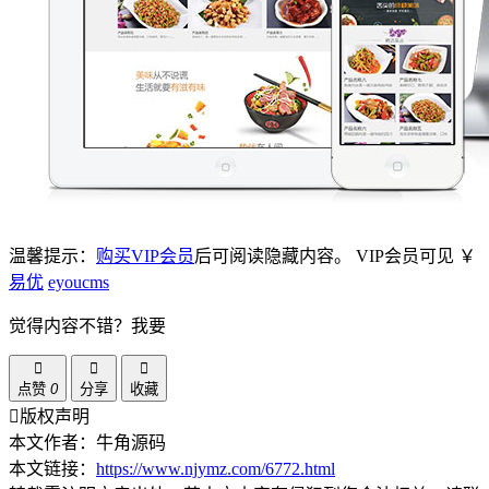
温馨提示：
购买VIP会员
后可阅读隐藏内容。
VIP会员可见
￥
易优
eyoucms
觉得内容不错？我要
点赞
0
分享
收藏
版权声明
本文作者：牛角源码
本文链接：
https://www.njymz.com/6772.html