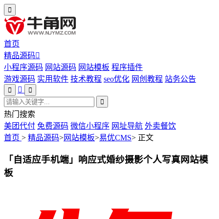
首页
精品源码
小程序源码
网站源码
网站模板
程序插件
游戏源码
实用软件
技术教程
seo优化
网创教程
站务公告
热门搜索
美团代付
免费源码
微信小程序
网址导航
外卖餐饮
首页
>
精品源码
>
网站模板
>
易优CMS
>
正文
「自适应手机端」响应式婚纱摄影个人写真网站模
板