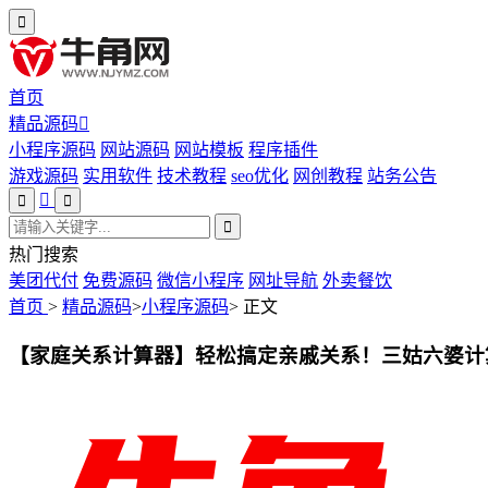
首页
精品源码
小程序源码
网站源码
网站模板
程序插件
游戏源码
实用软件
技术教程
seo优化
网创教程
站务公告
热门搜索
美团代付
免费源码
微信小程序
网址导航
外卖餐饮
首页
>
精品源码
>
小程序源码
>
正文
【家庭关系计算器】轻松搞定亲戚关系！三姑六婆计