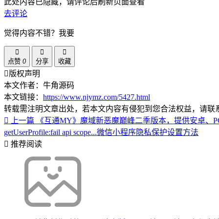
此处内容已隐藏，请评论后刷新页面查看
去评论
觉得内容不错？我要
点赞
0
分享
收藏
版权声明
本文作者：牛角源码
本文链接：
https://www.njymz.com/5427.html
转载需注明文章出处，若本文内容有侵犯到您合法权益，请联
上一篇
《互通MY》魔域新恶魔巅峰二季版本，提供安卓、P
getUserProfile:fail api scope...微信小程序隐私保护设置方法
推荐阅读