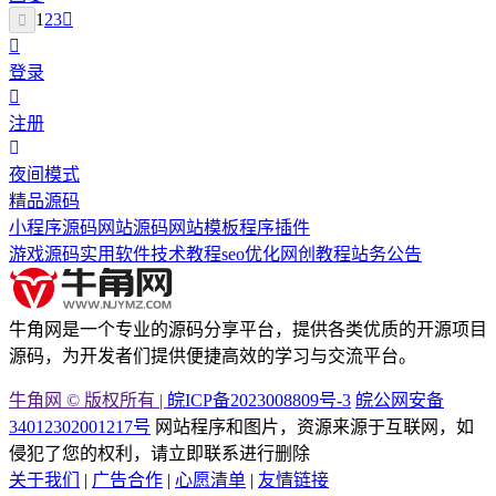
1
2
3
登录
注册
夜间模式
精品源码
小程序源码
网站源码
网站模板
程序插件
游戏源码
实用软件
技术教程
seo优化
网创教程
站务公告
牛角网是一个专业的源码分享平台，提供各类优质的开源项目
源码，为开发者们提供便捷高效的学习与交流平台。
牛角网 © 版权所有 |
皖ICP备2023008809号-3
皖公网安备
34012302001217号
网站程序和图片，资源来源于互联网，如
侵犯了您的权利，请立即联系进行删除
关于我们
|
广告合作
|
心愿清单
|
友情链接