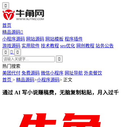
首页
精品源码
小程序源码
网站源码
网站模板
程序插件
游戏源码
实用软件
技术教程
seo优化
网创教程
站务公告
热门搜索
美团代付
免费源码
微信小程序
网址导航
外卖餐饮
首页
>
精品源码
>
小程序源码
>
正文
通过 AI 写小说赚稿费，无脑复制粘贴，月入过千