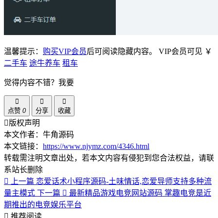
温馨提示：
购买VIP会员
后可阅读隐藏内容。
VIP会员可见
￥
二手车
途牛养车
租车
觉得内容不错？我要
点赞
0
分享
收藏
版权声明
本文作者：牛角源码
本文链接：
https://www.njymz.com/4346.html
转载需注明文章出处，若本文内容有侵犯到您合法权益，请联
系站长删除
上一篇
恋爱话术小程序源码-土味情话,恋爱导师支持多种流
量主模式
下一篇
最新精品游戏电竞网站源码 掌趣电竞是近
期推出的电竞娱乐平台
推荐阅读