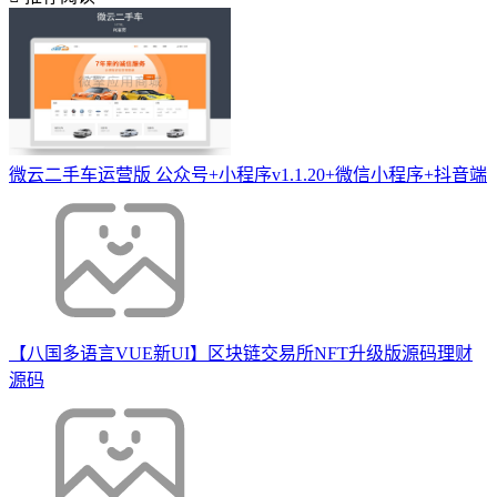
微云二手车运营版 公众号+小程序v1.1.20+微信小程序+抖音端
【八国多语言VUE新UI】区块链交易所NFT升级版源码理财
源码