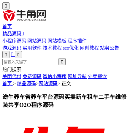
首页
精品源码
小程序源码
网站源码
网站模板
程序插件
游戏源码
实用软件
技术教程
seo优化
网创教程
站务公告
热门搜索
美团代付
免费源码
微信小程序
网址导航
外卖餐饮
首页
>
精品源码
>
网站源码
>
正文
途牛养车省养车平台源码买卖新车租车二手车维修
装共享O2O程序源码