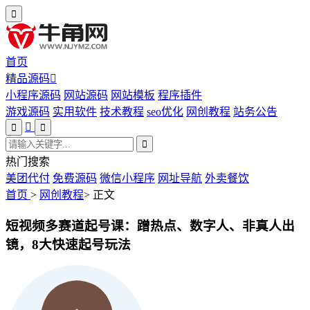
首页
精品源码
小程序源码
网站源码
网站模板
程序插件
游戏源码
实用软件
技术教程
seo优化
网创教程
站务公告
热门搜索
美团代付
免费源码
微信小程序
网址导航
外卖餐饮
首页
>
网创教程
>
正文
短视频多赛道起号课：蹭热点、数字人、非真人出
镜，8大快速起号玩法