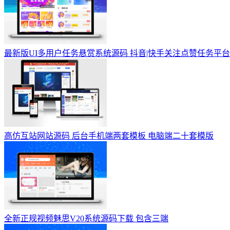
最新版UI多用户任务悬赏系统源码 抖音|快手关注点赞任务平
高仿互站网站源码 后台手机端两套模板 电脑端二十套模版
全新正规视频魅思V20系统源码下载 包含三端