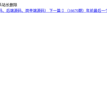
系站长删除
码、后端源码、岗亭端源码）
下一篇
（16670期）年前最后