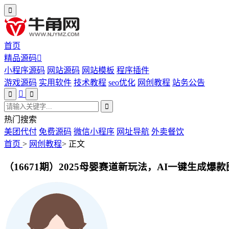
首页
精品源码
小程序源码
网站源码
网站模板
程序插件
游戏源码
实用软件
技术教程
seo优化
网创教程
站务公告
热门搜索
美团代付
免费源码
微信小程序
网址导航
外卖餐饮
首页
>
网创教程
>
正文
（16671期）2025母婴赛道新玩法，AI一键生成