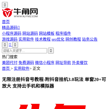
首页
精品源码
小程序源码
网站源码
网站模板
程序插件
游戏源码
实用软件
技术教程
seo优化
网创教程
站务公告
热门搜索
美团代付
免费源码
微信小程序
网址导航
外卖餐饮
首页
>
实用软件
>
正文
无限注册抖音号教程-附抖音挂机3.0玩法 单窗20+可
放大 支持云手机和模拟器