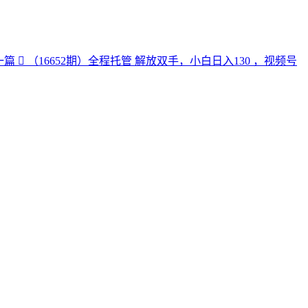
一篇
（16652期）全程托管 解放双手，小白日入130 ，视频号