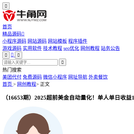
首页
精品源码
小程序源码
网站源码
网站模板
程序插件
游戏源码
实用软件
技术教程
seo优化
网创教程
站务公告
热门搜索
美团代付
免费源码
微信小程序
网址导航
外卖餐饮
首页
>
网创教程
>
正文
（16653期）2025超前美金自动量化！单人单日收益