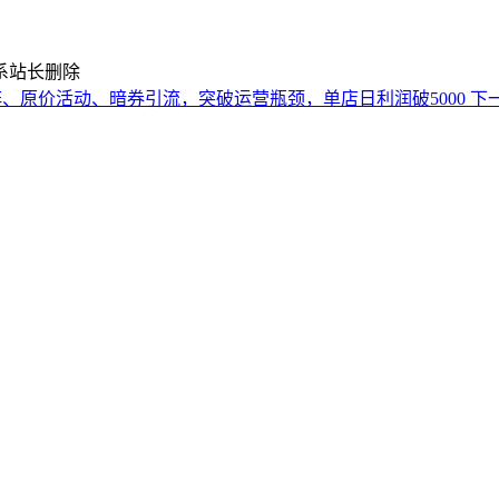
系站长删除
矩阵、原价活动、暗券引流，突破运营瓶颈，单店日利润破5000
下