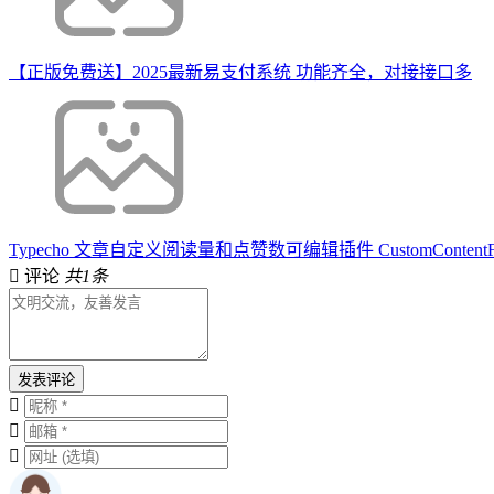
【正版免费送】2025最新易支付系统 功能齐全，对接接口多
Typecho 文章自定义阅读量和点赞数可编辑插件 CustomContentFi
评论
共1条
发表评论