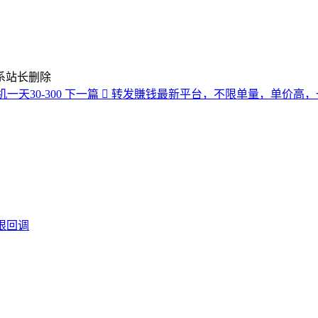
系站长删除
天30-300
下一篇
转发賺钱最新平台，不限单量，单价高，一
无限回调