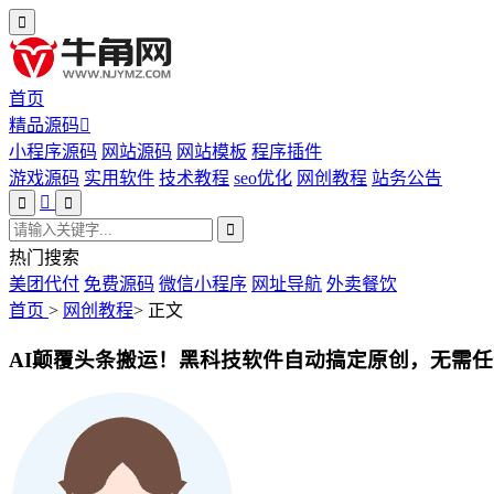
首页
精品源码
小程序源码
网站源码
网站模板
程序插件
游戏源码
实用软件
技术教程
seo优化
网创教程
站务公告
热门搜索
美团代付
免费源码
微信小程序
网址导航
外卖餐饮
首页
>
网创教程
>
正文
AI颠覆头条搬运！黑科技软件自动搞定原创，无需