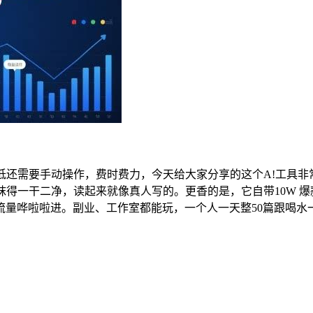
低还需要手动操作，费时费力，今天给大家分享的这个A!工具非
抹得一干二净，读起来就像真人写的。更香的是，它自带10W 
流量哗啦啦进。副业、工作室都能玩，一个人一天整50篇跟喝水