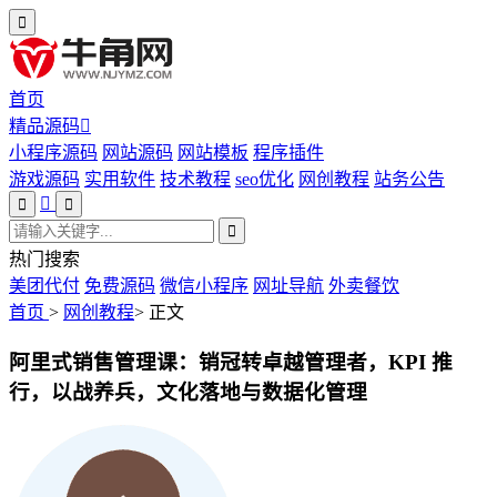
首页
精品源码
小程序源码
网站源码
网站模板
程序插件
游戏源码
实用软件
技术教程
seo优化
网创教程
站务公告
热门搜索
美团代付
免费源码
微信小程序
网址导航
外卖餐饮
首页
>
网创教程
>
正文
阿里式销售管理课：销冠转卓越管理者，KPI 推
行，以战养兵，文化落地与数据化管理