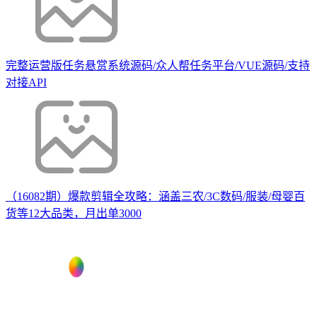
完整运营版任务悬赏系统源码/众人帮任务平台/VUE源码/支持
对接API
（16082期）爆款剪辑全攻略：涵盖三农/3C数码/服装/母婴百
货等12大品类，月出单3000