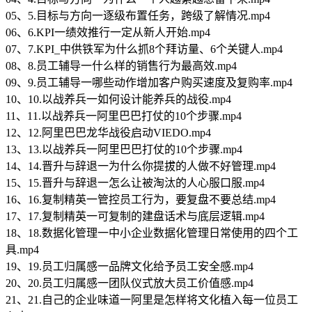
05、5.目标与方向一逐级布置任务，跨级了解情况.mp4
06、6.KPI一绩效推行一定从新人开始.mp4
07、7.KPI_中供铁军为什么抓8个拜访量、6个关键人.mp4
08、8.员工辅导一什么样的销售行为最高效.mp4
09、9.员工辅导一哪些动作增加客户购买速度及复购率.mp4
10、10.以战养兵一如何设计能养兵的战役.mp4
11、11.以战养兵一阿里巴巴打仗的10个步骤.mp4
12、12.阿里巴巴龙华战役启动VIEDO.mp4
13、13.以战养兵一阿里巴巴打仗的10个步骤.mp4
14、14.晋升与辞退一为什么你提拔的人做不好管理.mp4
15、15.晋升与辞退一怎么让被淘汰的人心服口服.mp4
16、16.复制精英一管控员工行为，要复盘不要总结.mp4
17、17.复制精英一可复制的建盘话术与底层逻辑.mp4
18、18.数据化管理一中小企业数据化管理日常使用的四个工
具.mp4
19、19.员工归属感一品牌文化给予员工安全感.mp4
20、20.员工归属感一团队仪式放大员工价值感.mp4
21、21.自己的企业味道一阿里是怎样将文化植入每一位员工