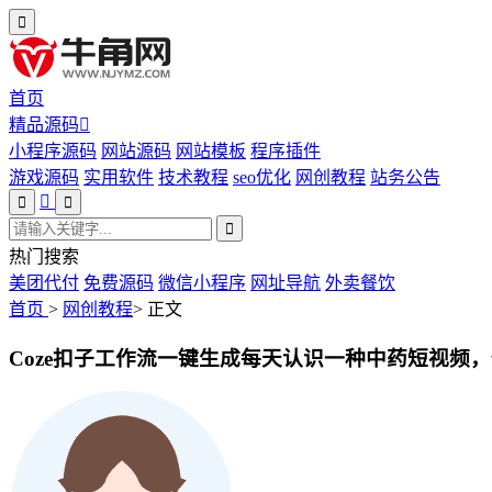
首页
精品源码
小程序源码
网站源码
网站模板
程序插件
游戏源码
实用软件
技术教程
seo优化
网创教程
站务公告
热门搜索
美团代付
免费源码
微信小程序
网址导航
外卖餐饮
首页
>
网创教程
>
正文
Coze扣子工作流一键生成每天认识一种中药短视频