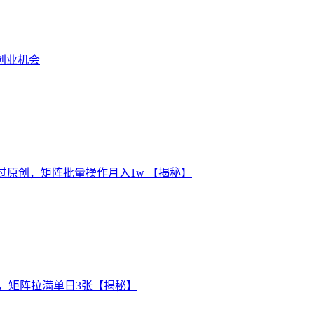
创业机会
过原创，矩阵批量操作月入1w 【揭秘】
接，矩阵拉满单日3张【揭秘】