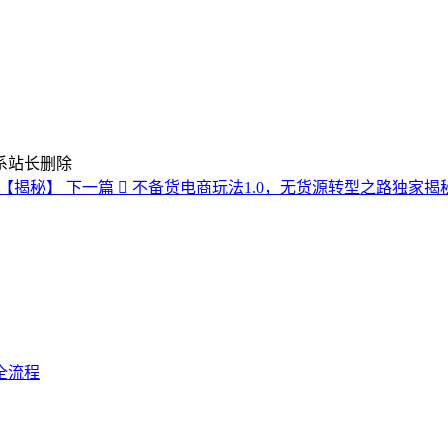
系站长删除
 【揭秘】
下一篇
不备货电商玩法1.0，​无货源转型之路独家
全流程