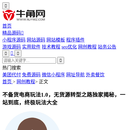
首页
精品源码
小程序源码
网站源码
网站模板
程序插件
游戏源码
实用软件
技术教程
seo优化
网创教程
站务公告
热门搜索
美团代付
免费源码
微信小程序
网址导航
外卖餐饮
首页
>
网创教程
>
正文
不备货电商玩法1.0，​无货源转型之路独家揭秘，一
站到底，终极玩法大全