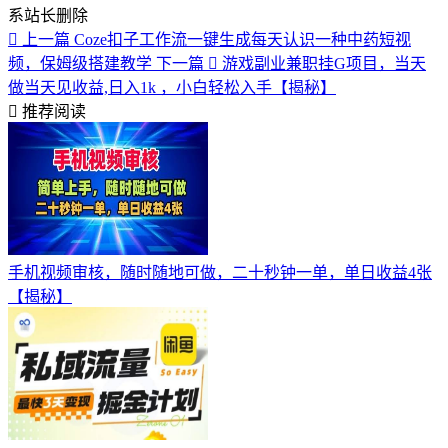
系站长删除
上一篇
Coze扣子工作流一键生成每天认识一种中药短视
频，保姆级搭建教学
下一篇
游戏副业兼职挂G项目，当天
做当天见收益,日入1k ，小白轻松入手【揭秘】
推荐阅读
手机视频审核，随时随地可做，二十秒钟一单，单日收益4张
【揭秘】