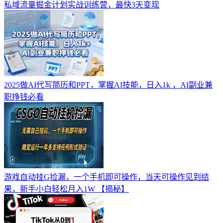
私域流量掘金计划实战训练营，最快3天变现
2025做AI代写简历和PPT，掌握AI技能，日入1k ，AI副业兼
职挣钱必看
游戏自动挂G捡漏，一个手机即可操作，当天可操作见到结
果，新手小白轻松月入1W 【揭秘】