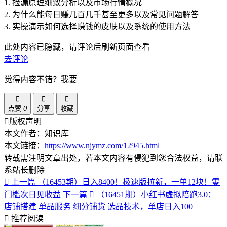
1. 捡漏原理细致分析以及市场行情概况
2. 为什么能每日赚几百几千甚至更多以及常见问题解答
3. 实操演示如何选择赚钱的皮肤以及系统的使用方法
此处内容已隐藏，请评论后刷新页面查看
去评论
觉得内容不错？我要
点赞
0
分享
收藏
版权声明
本文作者：知识库
本文链接：
https://www.njymz.com/12945.html
转载需注明文章出处，若本文内容有侵犯到您合法权益，请联
系站长删除
上一篇
（16453期）日入8400！极速版拉新，一单12块！零
门槛次日见收益
下一篇
（16451期）小红书虚拟陪跑3.0：
店铺搭建 单品服务 细分铺货 选品技术，单店日入100
推荐阅读