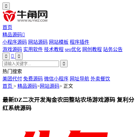
首页
精品源码
小程序源码
网站源码
网站模板
程序插件
游戏源码
实用软件
技术教程
seo优化
网创教程
站务公告
热门搜索
美团代付
免费源码
微信小程序
网址导航
外卖餐饮
首页
>
精品源码
>
网站源码
>
正文
最新DZ二次开发淘金农田整站农场游戏源码 复利分
红系统源码