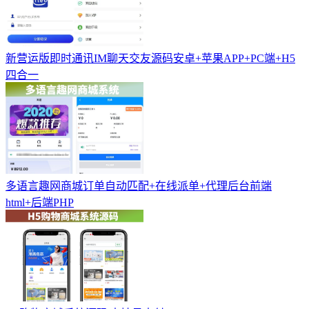
新营运版即时通讯IM聊天交友源码安卓+苹果APP+PC端+H5
四合一
多语言趣网商城订单自动匹配+在线派单+代理后台前端
html+后端PHP