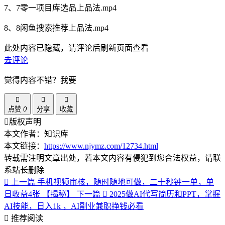
7、7零一项目库选品上品法.mp4
8、8闲鱼搜索推荐上品法.mp4
此处内容已隐藏，请评论后刷新页面查看
去评论
觉得内容不错？我要
点赞
0
分享
收藏
版权声明
本文作者：知识库
本文链接：
https://www.njymz.com/12734.html
转载需注明文章出处，若本文内容有侵犯到您合法权益，请联
系站长删除
上一篇
手机视频审核，随时随地可做，二十秒钟一单，单
日收益4张 【揭秘】
下一篇
2025做AI代写简历和PPT，掌握
AI技能，日入1k ，AI副业兼职挣钱必看
推荐阅读