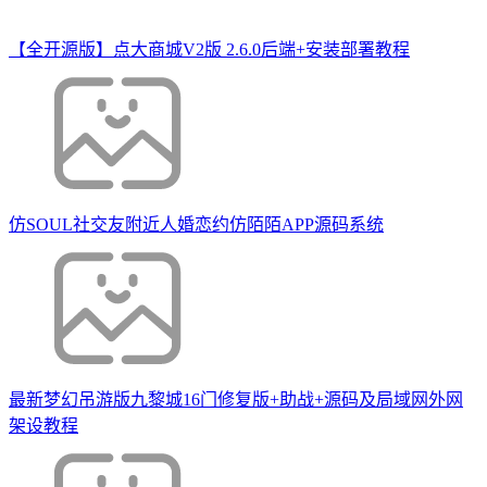
【全开源版】点大商城V2版 2.6.0后端+安装部署教程
仿SOUL社交友附近人婚恋约仿陌陌APP源码系统
最新梦幻吊游版九黎城16门修复版+助战+源码及局域网外网
架设教程